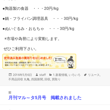
●陶器製の食器 ・・・20円/kg
●鍋・フライパン調理器具 ・・・30円/kg
●ぬいぐるみ・おもちゃ ・・・30円/kg
※市場や為替により変動します。
ぜひご利用下さい。
投
作
カ
タ
2016年5月6日
staff
1.新着情報
,
いろいろ
リユース
,
稿
成
テ
グ
不用品回収 丸亀
,
四国新聞
,
回収
,
買取り
日:
者
ゴ
リ
投
ー
前
稿
月刊マル～タ5月号 掲載されました
前
ナ
の
ビ
投