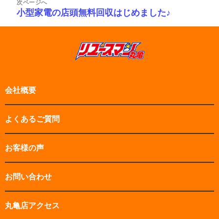
ゲ
次ページへ
ー
稿:
小型家電の店頭無料回収はじめました♪
次
シ
の
ョ
投
ン
稿:
会社概要
よくあるご質問
お客様の声
お問い合わせ
丸亀店アクセス