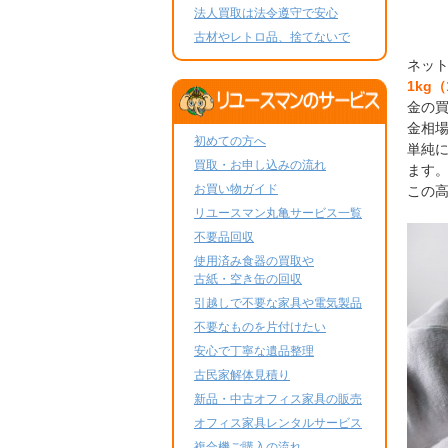
法人買取は法令遵守で安心
古材やレトロ品、捨てないで
ネッ
1kg（
金の買
金相
初めての方へ
単純に
買取・お申し込みの流れ
ます
お買い物ガイド
この
リユースマン丸亀サービス一覧
不要品回収
使用済み食器の買取や
古紙・空き缶の回収
引越しで不要な家具や電気製品
不要なものを片付けたい
安心で丁寧な遺品整理
古民家解体見積り
新品・中古オフィス家具の販売
オフィス家具レンタルサービス
複合機ご購入の流れ