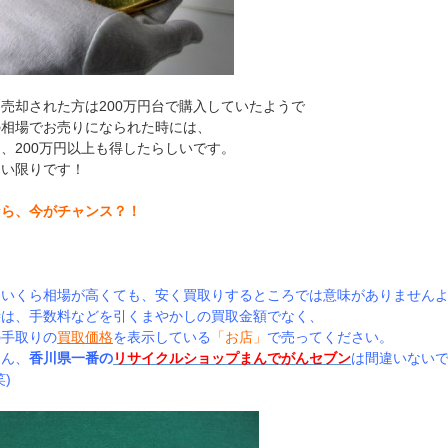
売却された方は200万円台で購入していたようで
の相場でお売りになられた時には、
、200万円以上も得したらしいです。
しい限りです！
なら、今がチャンス？！
、いくら相場が高くても、安く買取りするところでは意味がありません
時は、手数料などを引くまやかしの買取金額でなく、
の手取りの
買取価格
を表示している
「お店」
で売ってください。
ろん、
香川県一番の
リサイクルショップまんでがんセブン
は間違いない
笑)