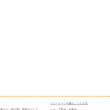
リユースマン丸亀はこんなお店
一番小さい香川県に密着サービス
ショップ案内：丸亀店