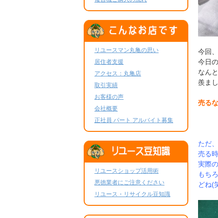
リユースマン丸亀の思い
今回、
今日
居住者支援
なんと
アクセス：丸亀店
羨ま
取引実績
お客様の声
売る
会社概要
正社員 パート アルバイト募集
ただ
売る
実際
リユースショップ活用術
もち
悪徳業者にご注意ください
どね(
リユース・リサイクル豆知識