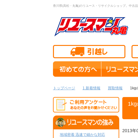
香川県(高松・丸亀)のリユース・リサイクルショップ。中古品
トップページ
1.新着情報
買取情報
1k
1
2013年
地域密着 迅速で細かな対応