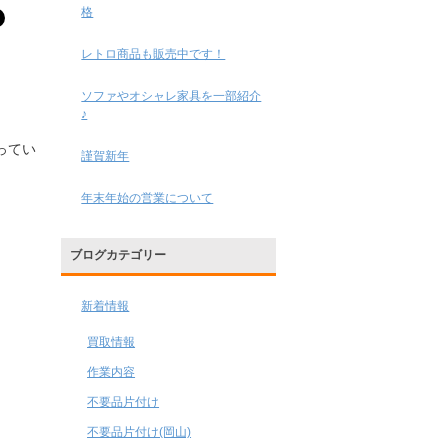
格
レトロ商品も販売中です！
ソファやオシャレ家具を一部紹介
♪
ってい
謹賀新年
年末年始の営業について
ブログカテゴリー
新着情報
買取情報
作業内容
不要品片付け
不要品片付け(岡山)