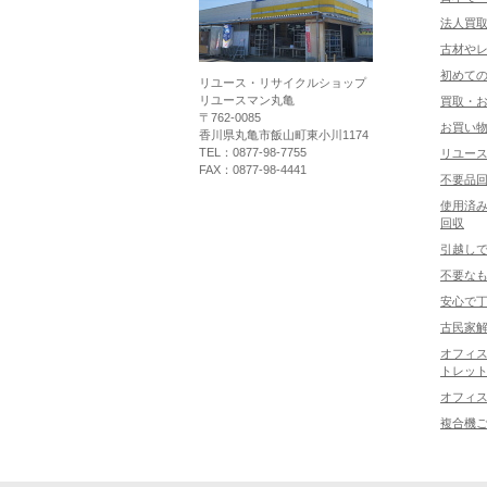
法人買
古材や
初めて
リユース・リサイクルショップ
リユースマン丸亀
買取・
〒762-0085
お買い
香川県丸亀市飯山町東小川1174
TEL：0877-98-7755
リユー
FAX：0877-98-4441
不要品
使用済み
回収
引越し
不要な
安心で
古民家
オフィス
トレット
オフィ
複合機