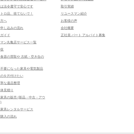
取は法令遵守で安心です
取引実績
レトロ品、捨てないで！
リユースマン紹介
の方へ
お客様の声
お申し込みの流れ
会社概要
物ガイド
正社員 パート アルバイト募集
スマン丸亀店サービス一覧
回収
食器の買取や 古紙・空き缶の
で不要になった家具や電気製品
ものを片付けたい
丁寧な遺品整理
解体見積り
家具の販売 (新品・中古・アウ
)
ス家具レンタルサービス
ご購入の流れ