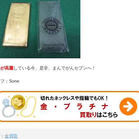
格が高騰
している今、是非、まんでがんセブンへ！
フ：Sone
グ：
金買取