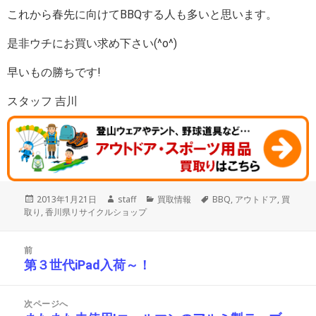
これから春先に向けてBBQする人も多いと思います。
是非ウチにお買い求め下さい(^o^)
早いもの勝ちです!
スタッフ 吉川
投
作
カ
タ
2013年1月21日
staff
買取情報
BBQ
,
アウトドア
,
買
稿
成
テ
グ
取り
,
香川県リサイクルショップ
日:
者
ゴ
リ
投
ー
前
稿
第３世代iPad入荷～！
前
ナ
の
ビ
投
ゲ
次ページへ