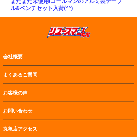
ー
稿:
またまた未使用!コールマンのアルミ製テーブ
次
シ
ル&ベンチセット入荷(^^)
の
ョ
投
ン
稿:
会社概要
よくあるご質問
お客様の声
お問い合わせ
丸亀店アクセス