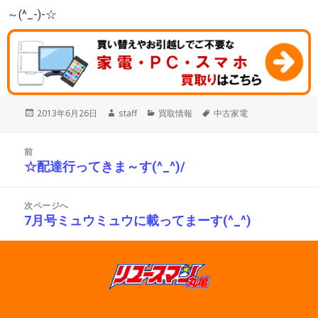
～(^_-)-☆
投
作
カ
タ
2013年6月26日
staff
買取情報
中古家電
稿
成
テ
グ
日:
者
ゴ
投
リ
前
稿
ー
☆配達行ってきま～す(^_^)/
前
ナ
の
ビ
投
ゲ
次ページへ
ー
稿:
7月号ミュウミュウに載ってまーす(^_^)
次
シ
の
ョ
投
ン
稿: