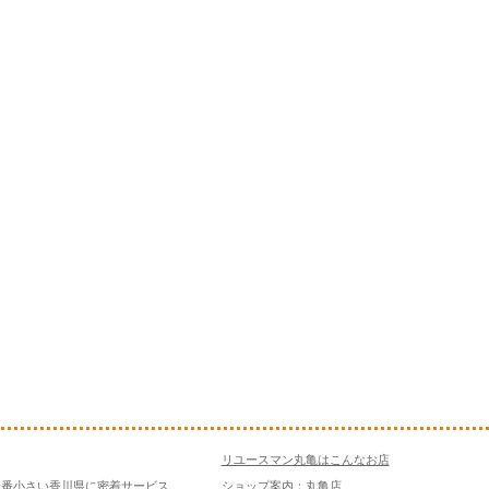
リユースマン丸亀はこんなお店
一番小さい香川県に密着サービス
ショップ案内：丸亀店