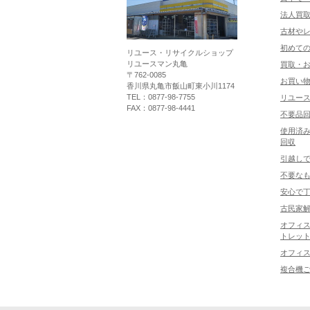
法人買
古材や
初めて
リユース・リサイクルショップ
リユースマン丸亀
買取・
〒762-0085
お買い
香川県丸亀市飯山町東小川1174
TEL：0877-98-7755
リユー
FAX：0877-98-4441
不要品
使用済み
回収
引越し
不要な
安心で
古民家
オフィス
トレット
オフィ
複合機