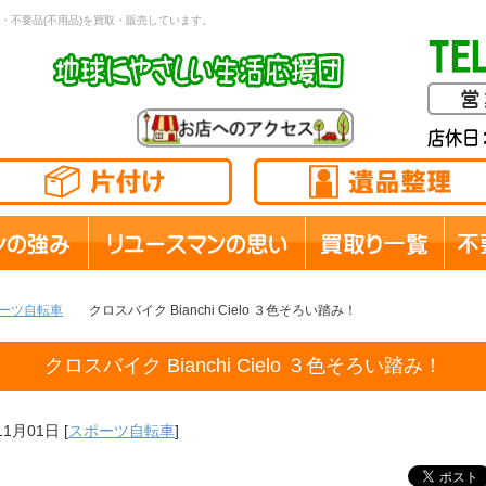
・不要品(不用品)を買取・販売しています。
ーツ自転車
クロスバイク Bianchi Cielo ３色そろい踏み！
クロスバイク Bianchi Cielo ３色そろい踏み！
11月01日
[
スポーツ自転車
]