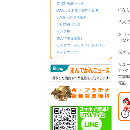
買取対象商品一覧
にな
Q&A よくあるご質問と回答
SDGsへの取り組み
３人
当社関連リンク
リンク集
クロス
個人情報保護方針
ロな
カスタマーハラスメントポリシー
スタ
サイトマップ
リユ
〒761
営業時
電話 0