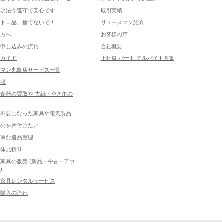
取は法令遵守で安心です
取引実績
レトロ品、捨てないで！
リユースマン紹介
の方へ
お客様の声
お申し込みの流れ
会社概要
物ガイド
正社員 パート アルバイト募集
スマン丸亀店サービス一覧
回収
食器の買取や 古紙・空き缶の
で不要になった家具や電気製品
ものを片付けたい
丁寧な遺品整理
解体見積り
家具の販売 (新品・中古・アウ
)
ス家具レンタルサービス
ご購入の流れ