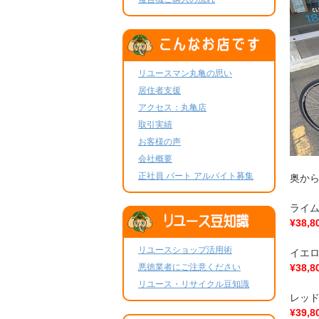
リユースマン丸亀の思い
居住者支援
アクセス：丸亀店
取引実績
お客様の声
会社概要
正社員 パート アルバイト募集
奥か
ライム
¥38,8
リユースショップ活用術
イエロ
悪徳業者にご注意ください
¥38,8
リユース・リサイクル豆知識
レッド
¥39,8