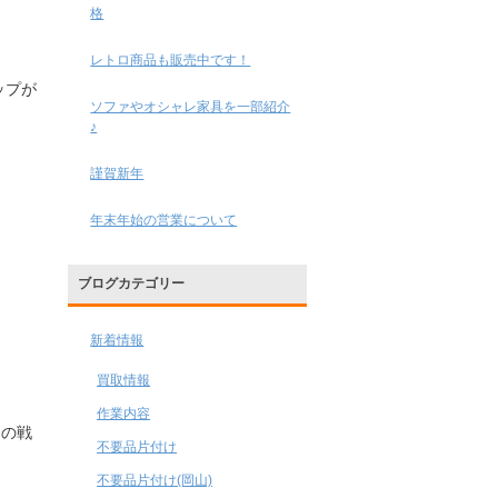
格
レトロ商品も販売中です！
ップが
ソファやオシャレ家具を一部紹介
♪
謹賀新年
年末年始の営業について
ブログカテゴリー
新着情報
買取情報
作業内容
制の戦
不要品片付け
不要品片付け(岡山)