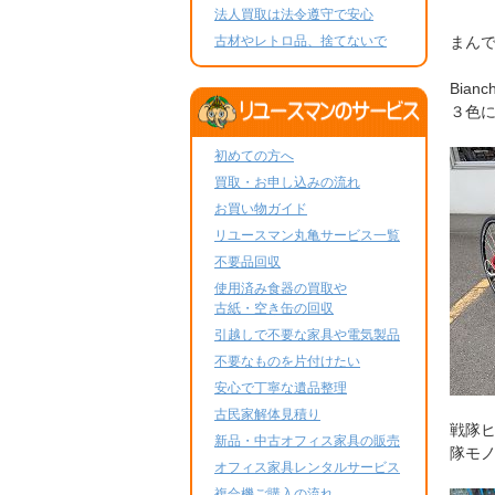
法人買取は法令遵守で安心
古材やレトロ品、捨てないで
まん
Bia
３色
初めての方へ
買取・お申し込みの流れ
お買い物ガイド
リユースマン丸亀サービス一覧
不要品回収
使用済み食器の買取や
古紙・空き缶の回収
引越しで不要な家具や電気製品
不要なものを片付けたい
安心で丁寧な遺品整理
古民家解体見積り
戦隊
新品・中古オフィス家具の販売
隊モ
オフィス家具レンタルサービス
複合機ご購入の流れ