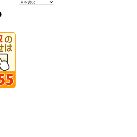
ア
ー
カ
イ
ブ