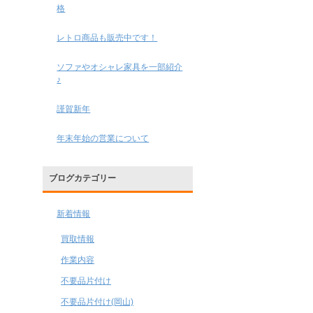
格
レトロ商品も販売中です！
ソファやオシャレ家具を一部紹介
♪
謹賀新年
年末年始の営業について
ブログカテゴリー
新着情報
買取情報
作業内容
不要品片付け
不要品片付け(岡山)