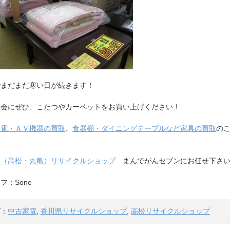
でまだまだ寒い日が続きます！
機会にぜひ、こたつやカーペットをお買い上げください！
家電・ＡＶ機器の買取
、
食器棚・ダイニングテーブルなど家具の買取
の
県（高松・丸亀）リサイクルショップ
まんでがんセブンにお任せ下さ
フ：Sone
グ：
中古家電
,
香川県リサイクルショップ
,
高松リサイクルショップ