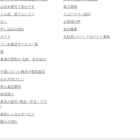
取は法令遵守で安心です
取引実績
レトロ品、捨てないで！
リユースマン紹介
の方へ
お客様の声
お申し込みの流れ
会社概要
物ガイド
正社員 パート アルバイト募集
スマン丸亀店サービス一覧
回収
食器の買取や 古紙・空き缶の
で不要になった家具や電気製品
ものを片付けたい
丁寧な遺品整理
解体見積り
家具の販売 (新品・中古・アウ
)
ス家具レンタルサービス
ご購入の流れ