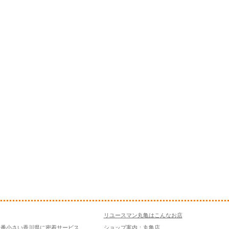
リユースマン丸亀はこんなお店
一番小さい香川県に密着サービス
ショップ案内：丸亀店