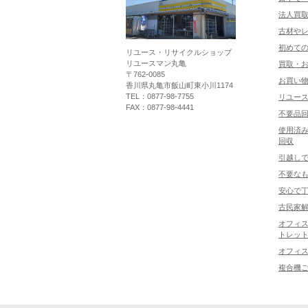
法人買
古材や
初めて
リユース・リサイクルショップ
リユースマン丸亀
買取・
〒762-0085
お買い
香川県丸亀市飯山町東小川1174
TEL：0877-98-7755
リユー
FAX：0877-98-4441
不要品
使用済み
回収
引越し
不要な
安心で
古民家
オフィス
トレット
オフィ
複合機