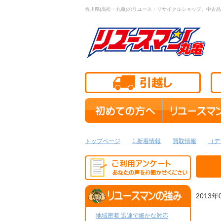
香川県(高松・丸亀)のリユース・リサイクルショップ。中古品
トップページ
1.新着情報
買取情報
（デ
2013年
地域密着 迅速で細かな対応