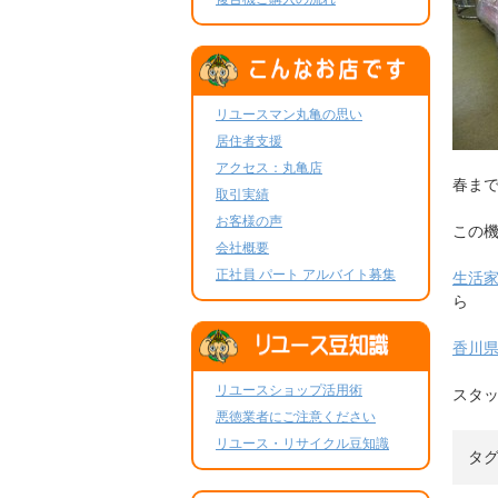
リユースマン丸亀の思い
居住者支援
アクセス：丸亀店
春ま
取引実績
お客様の声
この
会社概要
正社員 パート アルバイト募集
生活
ら
香川
リユースショップ活用術
スタッ
悪徳業者にご注意ください
リユース・リサイクル豆知識
タ