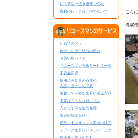
法人買取は法令遵守で安心
古材やレトロ品、捨てないで
こん
洗濯
初めての方へ
買取・お申し込みの流れ
お買い物ガイド
リユースマン丸亀サービス一覧
不要品回収
使用済み食器の買取や
古紙・空き缶の回収
引越しで不要な家具や電気製品
不要なものを片付けたい
安心で丁寧な遺品整理
古民家解体見積り
新品・中古オフィス家具の販売
オフィス家具レンタルサービス
複合機ご購入の流れ