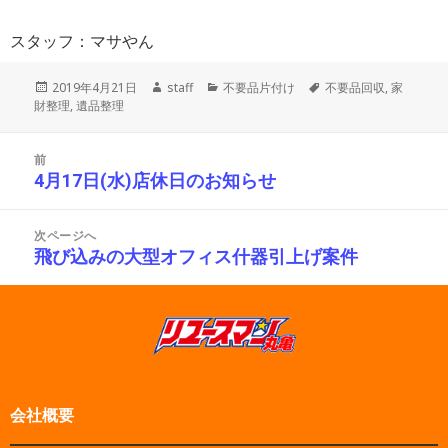
スタッフ：マサやん
投
作
カ
タ
2019年4月21日
staff
不要品片付け
不要品回収
,
家
稿
成
テ
グ
財整理
,
遺品整理
日:
者
ゴ
リ
投
ー
前
稿
4月17日(水)店休日のお知らせ
前
ナ
の
ビ
投
ゲ
次ページへ
ー
稿:
飛び込みの大型オフィス什器引上げ案件
次
シ
の
ョ
投
ン
稿:
会社概要