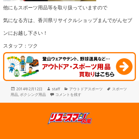
他にもスポーツ用品等を取り扱っていますので
気になる方は、香川県リサイクルショップまんでがんセブ
ンにお越し下さい！
スタッフ：ツク
投
作
カ
タ
2014年2月12日
staff
アウトドアスポーツ
スポーツ
稿
成
ボクシングセット買取りしました！ に
テ
グ
用品
,
ボクシング用品
コメントを残す
日:
者
ゴ
リ
ー