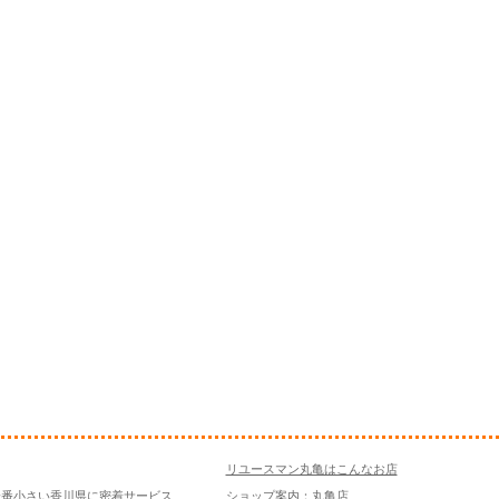
リユースマン丸亀はこんなお店
一番小さい香川県に密着サービス
ショップ案内：丸亀店