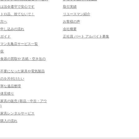
取は法令遵守で安心です
取引実績
レトロ品、捨てないで！
リユースマン紹介
の方へ
お客様の声
お申し込みの流れ
会社概要
物ガイド
正社員 パート アルバイト募集
スマン丸亀店サービス一覧
回収
食器の買取や 古紙・空き缶の
で不要になった家具や電気製品
ものを片付けたい
丁寧な遺品整理
解体見積り
家具の販売 (新品・中古・アウ
)
ス家具レンタルサービス
ご購入の流れ