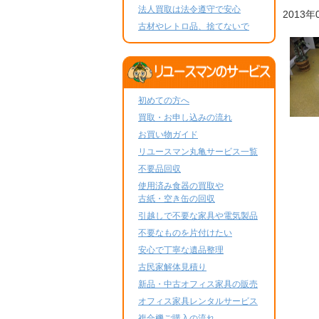
法人買取は法令遵守で安心
2013年
古材やレトロ品、捨てないで
初めての方へ
買取・お申し込みの流れ
お買い物ガイド
リユースマン丸亀サービス一覧
不要品回収
使用済み食器の買取や
古紙・空き缶の回収
引越しで不要な家具や電気製品
不要なものを片付けたい
安心で丁寧な遺品整理
古民家解体見積り
新品・中古オフィス家具の販売
オフィス家具レンタルサービス
複合機ご購入の流れ