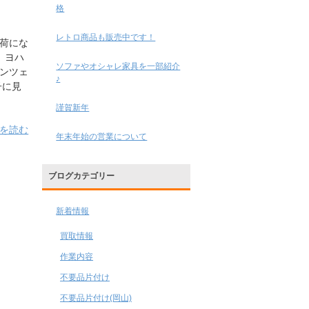
格
レトロ商品も販売中です！
入荷にな
、ヨハ
ソファやオシャレ家具を一部紹介
ンツェ
♪
子に見
謹賀新年
きを読む
年末年始の営業について
ブログカテゴリー
新着情報
買取情報
作業内容
不要品片付け
不要品片付け(岡山)