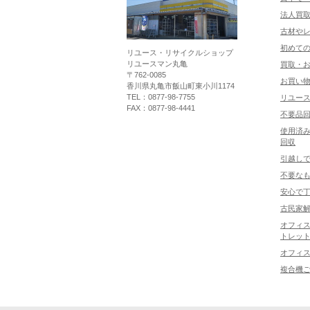
法人買
古材や
初めて
リユース・リサイクルショップ
リユースマン丸亀
買取・
〒762-0085
お買い
香川県丸亀市飯山町東小川1174
TEL：0877-98-7755
リユー
FAX：0877-98-4441
不要品
使用済み
回収
引越し
不要な
安心で
古民家
オフィス
トレット
オフィ
複合機