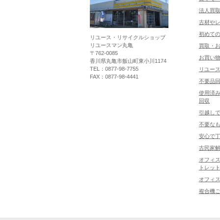
法人買
古材や
初めて
リユース・リサイクルショップ
リユースマン丸亀
買取・
〒762-0085
お買い
香川県丸亀市飯山町東小川1174
TEL：0877-98-7755
リユー
FAX：0877-98-4441
不要品
使用済み
回収
引越し
不要な
安心で
古民家
オフィス
トレット
オフィ
複合機