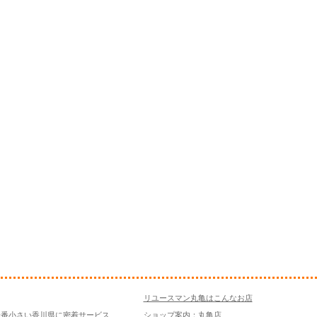
リユースマン丸亀はこんなお店
一番小さい香川県に密着サービス
ショップ案内：丸亀店