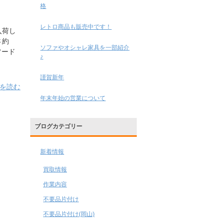
格
レトロ商品も販売中です！
が入荷し
長さ約
ソファやオシャレ家具を一部紹介
フード
♪
謹賀新年
きを読む
年末年始の営業について
ブログカテゴリー
新着情報
買取情報
作業内容
不要品片付け
不要品片付け(岡山)