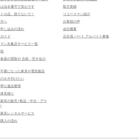
取は法令遵守で安心です
取引実績
レトロ品、捨てないで！
リユースマン紹介
の方へ
お客様の声
お申し込みの流れ
会社概要
物ガイド
正社員 パート アルバイト募集
スマン丸亀店サービス一覧
回収
食器の買取や 古紙・空き缶の
で不要になった家具や電気製品
ものを片付けたい
丁寧な遺品整理
解体見積り
家具の販売 (新品・中古・アウ
)
ス家具レンタルサービス
ご購入の流れ