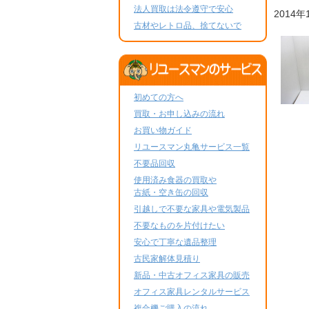
法人買取は法令遵守で安心
2014年
古材やレトロ品、捨てないで
初めての方へ
買取・お申し込みの流れ
お買い物ガイド
リユースマン丸亀サービス一覧
不要品回収
使用済み食器の買取や
古紙・空き缶の回収
引越しで不要な家具や電気製品
不要なものを片付けたい
安心で丁寧な遺品整理
古民家解体見積り
新品・中古オフィス家具の販売
オフィス家具レンタルサービス
複合機ご購入の流れ