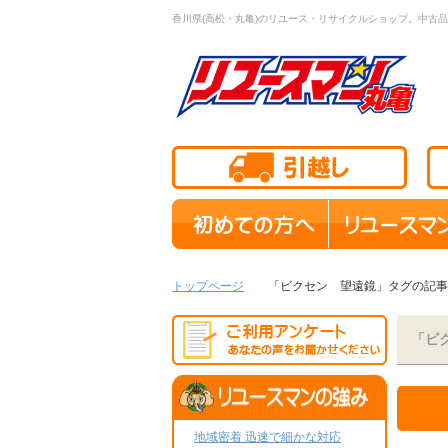
香川県(高松・丸亀)のリユース・リサイクルショップ。中古品
トップページ
「ビクセン 望遠鏡」タグの記事
「ビ
地域密着 迅速で細かな対応