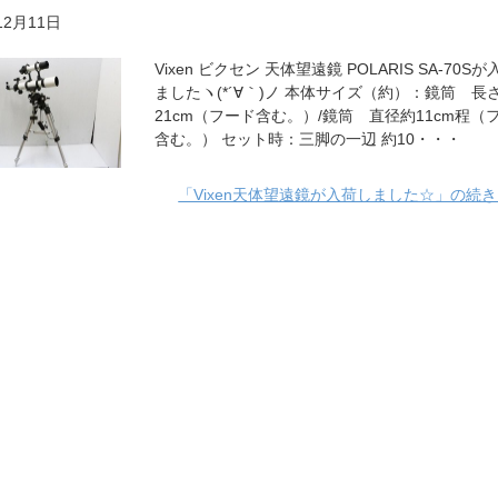
12月11日
Vixen ビクセン 天体望遠鏡 POLARIS SA-70S
ましたヽ(*´∀｀)ノ 本体サイズ（約）：鏡筒 
21cm（フード含む。）/鏡筒 直径約11cm程（
含む。） セット時：三脚の一辺 約10・・・
「Vixen天体望遠鏡が入荷しました☆」の続