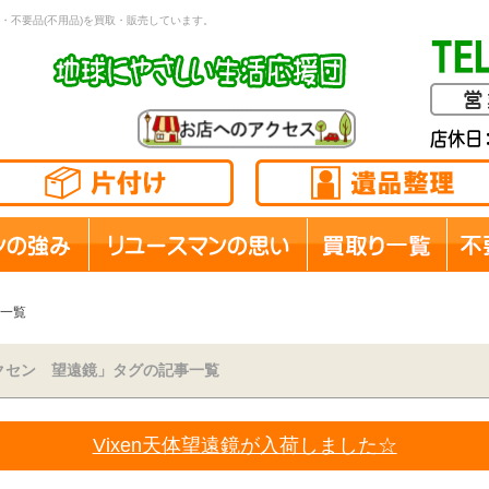
・不要品(不用品)を買取・販売しています。
一覧
クセン 望遠鏡」タグの記事一覧
Vixen天体望遠鏡が入荷しました☆