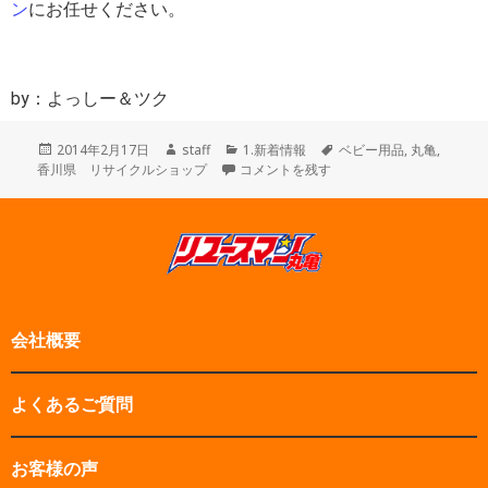
ン
にお任せください。
by：よっしー＆ツク
投
作
カ
タ
2014年2月17日
staff
1.新着情報
ベビー用品
,
丸亀
,
稿
成
ベビーサークル買取 に
テ
グ
香川県 リサイクルショップ
コメントを残す
日:
者
ゴ
リ
ー
会社概要
よくあるご質問
お客様の声