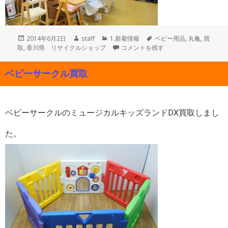
投
作
カ
タ
2014年6月2日
staff
1.新着情報
ベビー用品
,
丸亀
,
買
稿
成
テ
♪ベビーコーナーリニューアルしました～(
グ
取
,
香川県 リサイクルショップ
コメントを残す
日:
者
ゴ
リ
ベビーサークル買取
ー
ベビーサークルのミュージカルキッズランドDX買取しまし
た。