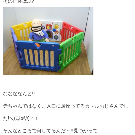
その正体は…!?
ななななんと!!
赤ちゃんではなく、入口に居座ってるカ～ルおじさんでし
た!＼(◎o◎)／！
そんなところで何してるんだ～!!見つかって