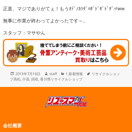
正直、マジでありがてぇ！もうｵﾃﾞﾉｶﾗﾀﾞﾊﾎﾞﾄﾞﾎﾞﾄﾞﾀﾞｯ!ww
無事に作業が終わってよかったです～。
スタッフ：マサやん
投
作
カ
タ
2013年7月16日
staff
1.新着情報
リサイクルショッ
稿
成
テ
グ
プ高松
,
什器
,
回収
,
香川県リサイクルショップ
日:
者
ゴ
リ
ー
会社概要