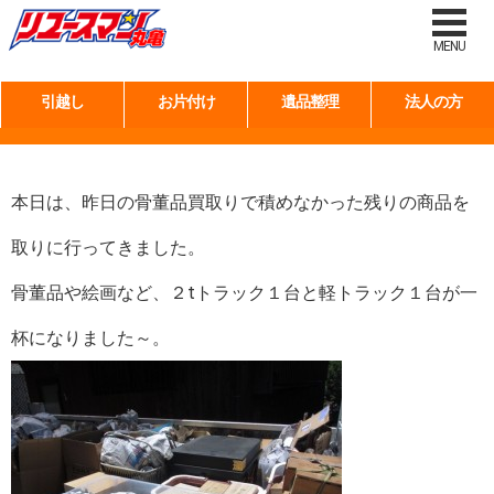
タグ:
什器
MENU
引越し
お片付け
遺品整理
法人の方
骨董品の買取り・続編！
本日は、昨日の骨董品買取りで積めなかった残りの商品を
取りに行ってきました。
骨董品や絵画など、２tトラック１台と軽トラック１台が一
杯になりました～。