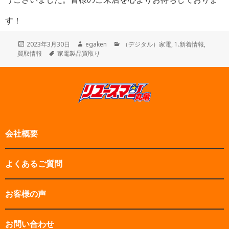
す！
投
作
カ
2023年3月30日
egaken
（デジタル）家電
,
1.新着情報
,
稿
タ
成
テ
買取情報
家電製品買取り
日:
グ
者
ゴ
リ
ー
会社概要
よくあるご質問
お客様の声
お問い合わせ