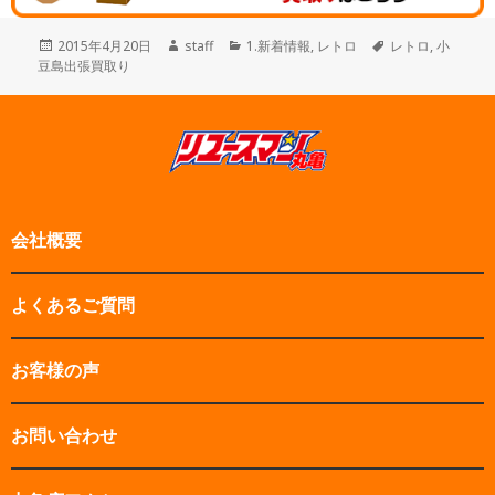
投
作
カ
タ
2015年4月20日
staff
1.新着情報
,
レトロ
レトロ
,
小
稿
成
テ
グ
豆島出張買取り
日:
者
ゴ
リ
ー
会社概要
よくあるご質問
お客様の声
お問い合わせ