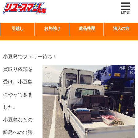
タグ:
小豆島出張買取り
MENU
引越し
お片付け
遺品整理
法人の方
小豆島でお宝GET!
小豆島でフェリー待ち！
買取り依頼を
受け、小豆島
にやってきま
した。
小豆島などの
離島への出張