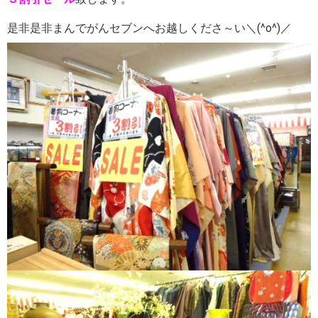
是非是非まんでがんセブンへお越しくださ～い＼(^o^)／