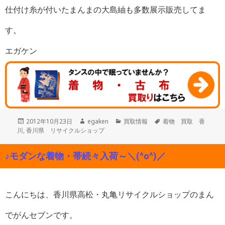
仕付け糸が付いたまんまの大島紬も多数展示販売してま
す。
エガケン
投
作
カ
タ
2012年10月23日
egaken
買取情報
着物 買取 香
稿
成
テ
グ
川
,
香川県 リサイクルショップ
日:
者
ゴ
リ
♪モダンな着物・帯続々入荷～＼(^o^)／
ー
こんにちは、香川県高松・丸亀リサイクルショップのまん
でがんセブンです。