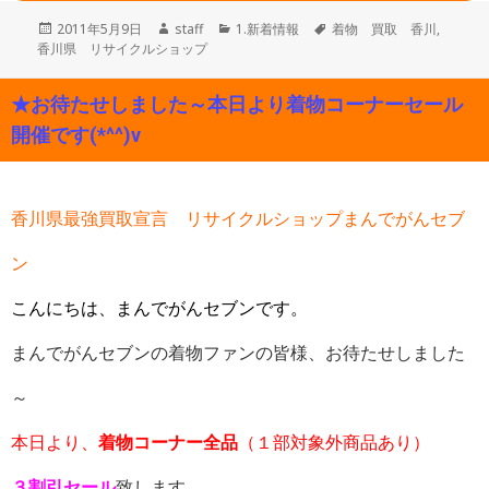
投
作
カ
タ
2011年5月9日
staff
1.新着情報
着物 買取 香川
,
稿
成
テ
グ
香川県 リサイクルショップ
日:
者
ゴ
リ
★お待たせしました～本日より着物コーナーセール
ー
開催です(*^^)v
香川県最強買取宣言 リサイクルショップまんでがんセブ
ン
こんにちは、まんでがんセブンです。
まんでがんセブンの着物ファンの皆様、お待たせしました
～
本日より、
着物コーナー全品
（１部対象外商品あり）
３割引セール
致します。