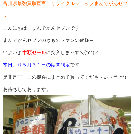
香川県最強買取宣言 リサイクルショップまんでがんセブ
ン
こんにちは、まんでがんセブンです。
まんでがんセブンのきものファンの皆様～
いよいよ
半額セール
に突入しま～す＼(^o^)／
本日より５月３１日の期間限定
です。
是非是非、この機会にまとめて買ってくださ～い（*^_^*）
お待ちしております。