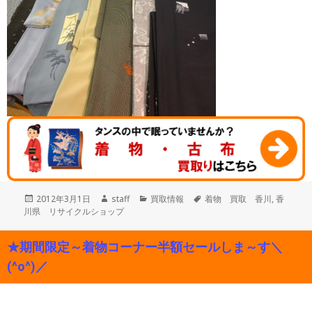
投
作
カ
タ
2012年3月1日
staff
買取情報
着物 買取 香川
,
香
稿
成
テ
グ
川県 リサイクルショップ
日:
者
ゴ
リ
★期間限定～着物コーナー半額セールしま～す＼
ー
(^o^)／