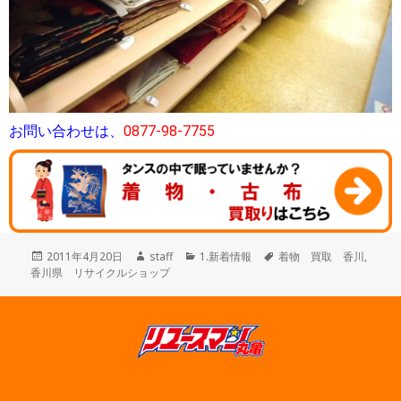
お問い合わせは、
0877-98-7755
投
作
カ
タ
2011年4月20日
staff
1.新着情報
着物 買取 香川
,
稿
成
テ
グ
香川県 リサイクルショップ
日:
者
ゴ
リ
ー