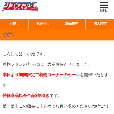
タグ:
着物 買取 香川
MENU
引越し
お片付け
遺品整理
法人の方
♪お待たせしました～＼(^o^)／着物セールスタートで
す(^^♪
こんにちは、小池です。
着物ファンの方々には、大変お待たせしました、
本日より期間限定で着物コーナーのセール
を開催いたしま
す。
特価商品以外全品3割引き
です。
是非是非この機会にまとめてお買い求めくださいね(*^_^*)