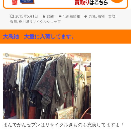
投
作
カ
タ
2015年5月1日
staff
1.新着情報
丸亀
,
着物 買取
稿
成
テ
グ
香川
,
香川県リサイクルショップ
日:
者
ゴ
リ
大島紬 大量に入荷してます。
ー
まんでがんセブンはリサイクルきものも充実してますよ！