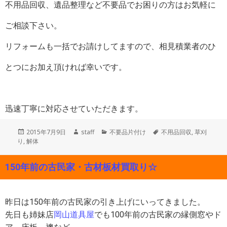
不用品回収、遺品整理など不要品でお困りの方はお気軽に
ご相談下さい。
リフォームも一括でお請けしてますので、相見積業者のひ
とつにお加え頂ければ幸いです。
迅速丁寧に対応させていただきます。
投
作
カ
タ
2015年7月9日
staff
不要品片付け
不用品回収
,
草刈
稿
成
テ
グ
り
,
解体
日:
者
ゴ
リ
150年前の古民家・古材板材買取り☆
ー
昨日は150年前の古民家の引き上げにいってきました。
先日も姉妹店
岡山道具屋
でも100年前の古民家の縁側窓やド