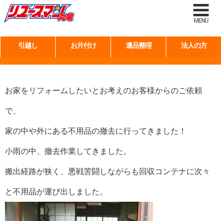
タグ:
解体
MENU
引越し
お片付け
遺品整理
法人の方
一軒家の不用品回収と草刈りをしてきました！
お家をリフォームしたいとお考えのお客様からのご依頼
で、
家の中や外にある不用品の撤去に行ってきました！
小雨の中、撤去作業してきました。
搬出経路が狭く、悪戦苦闘しながらも回収コンテナに次々
と不用品が運び出しました。