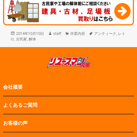
投
作
カ
タ
2014年10月10日
staff
作業内容
アンティーク
,
レト
稿
成
テ
グ
ロ
,
古民家
,
解体
日:
者
ゴ
リ
ー
会社概要
よくあるご質問
お客様の声