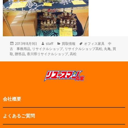
投
作
カ
タ
2013年8月9日
staff
買取情報
オフィス家具 中
稿
成
テ
グ
古 事務用品
,
リサイクルショップ
,
リサイクルショップ高松
,
丸亀
,
買
日:
者
ゴ
取
,
贈答品
,
香川県リサイクルショップ
,
高松
リ
ー
会社概要
よくあるご質問