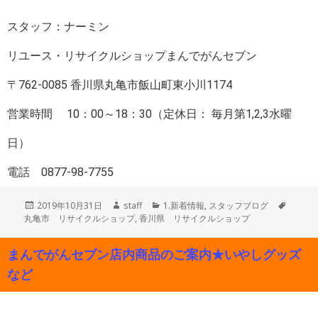
スタッフ：ナーミン
リユース・リサイクルショップまんでがんセブン
〒762-0085 香川県丸亀市飯山町東小川1174
営業時間 10：00～18：30（定休日： 毎月第1,2,3水曜
日）
電話 0877-98-7755
投
作
カ
タ
2019年10月31日
staff
1.新着情報
,
スタッフブログ
稿
成
テ
グ
丸亀市 リサイクルショップ
,
香川県 リサイクルショップ
日:
者
ゴ
リ
まんでがんセブン店内商品のご案内★いやしグッズ
ー
など