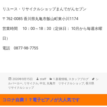
リユース・リサイクルショップまんでがんセブン
〒762-0085 香川県丸亀市飯山町東小川1174
営業時間 10：00～18：30（定休日： 10月から毎週水曜
日）
電話 0877-98-7755
投
作
カ
タ
2020年9月15日
staff
1.新着情報
,
スタッフブログ
シ
稿
成
テ
グ
ルバーカー
,
リサイクル
,
中古
,
丸亀市 リサイクルショップ
,
香川県
日:
者
ゴ
リサイクルショップ
リ
ー
コロナ自粛！？電子ピアノが大人気です