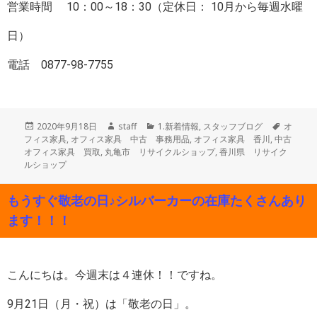
営業時間 10：00～18：30（定休日： 10月から毎週水曜
日）
電話 0877-98-7755
投
作
カ
タ
2020年9月18日
staff
1.新着情報
,
スタッフブログ
オ
稿
成
テ
グ
フィス家具
,
オフィス家具 中古 事務用品
,
オフィス家具 香川
,
中古
日:
者
ゴ
オフィス家具 買取
,
丸亀市 リサイクルショップ
,
香川県 リサイク
リ
ルショップ
ー
もうすぐ敬老の日♪シルバーカーの在庫たくさんあり
ます！！！
こんにちは。今週末は４連休！！ですね。
9月21日（月・祝）は「敬老の日」。