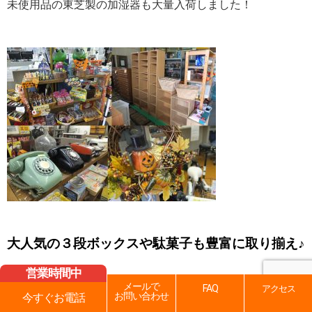
未使用品の東芝製の加湿器も大量入荷しました！
大人気の３段ボックスや駄菓子も豊富に取り揃え♪
営業時間中
メールで
FAQ
アクセス
お問い合わせ
今すぐお電話
店内商品はブログ後、売り切れの可能性がございます。