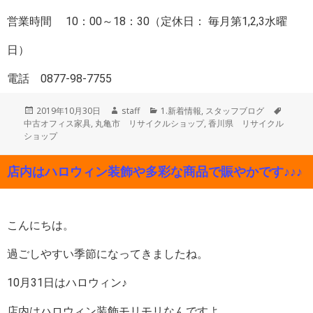
営業時間 10：00～18：30（定休日： 毎月第1,2,3水曜
日）
電話 0877-98-7755
投
作
カ
タ
2019年10月30日
staff
1.新着情報
,
スタッフブログ
稿
成
テ
グ
中古オフィス家具
,
丸亀市 リサイクルショップ
,
香川県 リサイクル
日:
者
ゴ
ショップ
リ
ー
店内はハロウィン装飾や多彩な商品で賑やかです♪♪♪
こんにちは。
過ごしやすい季節になってきましたね。
10月31日はハロウィン♪
店内はハロウィン装飾モリモリなんですよ。