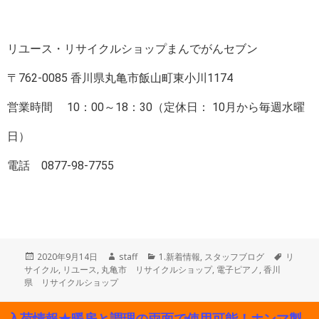
リユース・リサイクルショップまんでがんセブン
〒762-0085 香川県丸亀市飯山町東小川1174
営業時間 10：00～18：30（定休日： 10月から毎週水曜
日）
電話 0877-98-7755
投
作
カ
タ
2020年9月14日
staff
1.新着情報
,
スタッフブログ
リ
稿
成
テ
グ
サイクル
,
リユース
,
丸亀市 リサイクルショップ
,
電子ピアノ
,
香川
日:
者
ゴ
県 リサイクルショップ
リ
ー
入荷情報★暖房と調理の両面で使用可能！ホンマ製