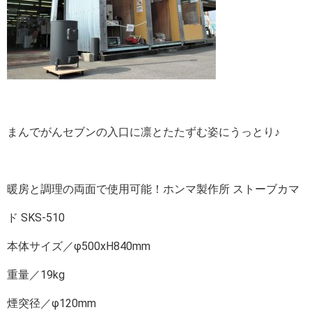
まんでがんセブンの入口に凛とたたずむ姿にうっとり♪
暖房と調理の両面で使用可能！ホンマ製作所 ストーブカマ
ド SKS-510
本体サイズ／φ500xH840mm
重量／19kg
煙突径／φ120mm