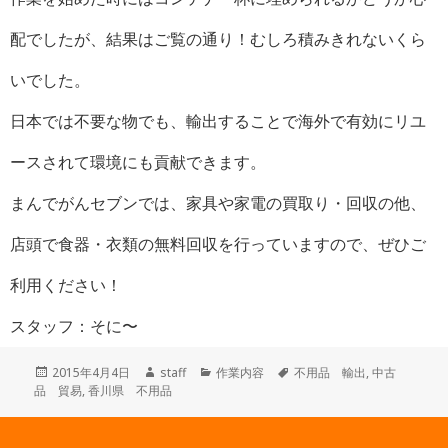
配でしたが、結果はご覧の通り！むしろ積みきれないくら
いでした。
日本では不要な物でも、輸出することで海外で有効にリユ
ースされて環境にも貢献できます。
まんでがんセブンでは、家具や家電の買取り・回収の他、
店頭で食器・衣類の無料回収を行っていますので、ぜひご
利用ください！
スタッフ：そに〜
投
作
カ
タ
2015年4月4日
staff
作業内容
不用品 輸出
,
中古
稿
成
テ
グ
品 貿易
,
香川県 不用品
日:
者
ゴ
リ
ー